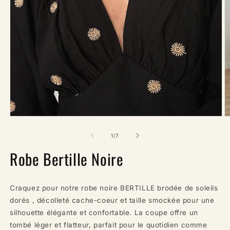
Ouvrir
O
le
le
média
m
de
1
/
7
1
2
dans
d
Robe Bertille Noire
une
u
fenêtre
f
modale
m
Craquez pour notre robe noire BERTILLE brodée de soleils
dorés , décolleté cache-coeur et taille smockée pour une
silhouette élégante et confortable. La coupe offre un
tombé léger et flatteur, parfait pour le quotidien comme